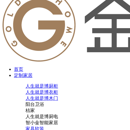
首页
定制家居
人生就是博厨柜
人生就是博衣柜
人生就是博木门
阳台卫浴
桔家
人生就是博厨电
智小金智能家居
家具软装