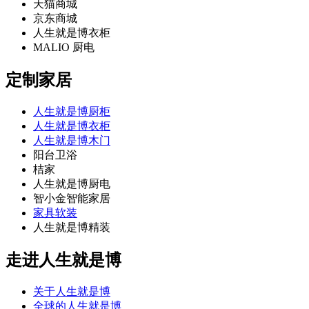
天猫商城
京东商城
人生就是博衣柜
MALIO 厨电
定制家居
人生就是博厨柜
人生就是博衣柜
人生就是博木门
阳台卫浴
桔家
人生就是博厨电
智小金智能家居
家具软装
人生就是博精装
走进人生就是博
关于人生就是博
全球的人生就是博