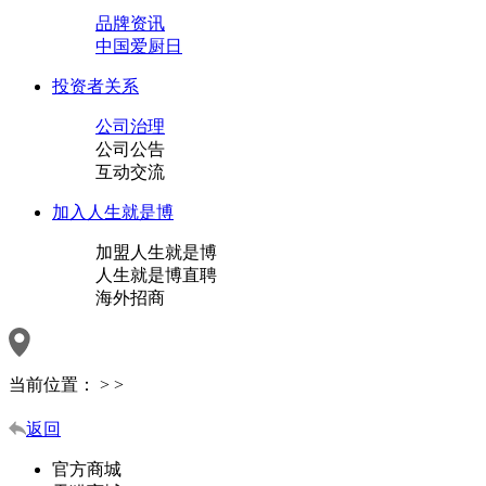
品牌资讯
中国爱厨日
投资者关系
公司治理
公司公告
互动交流
加入人生就是博
加盟人生就是博
人生就是博直聘
海外招商
当前位置：
>
>
返回
官方商城